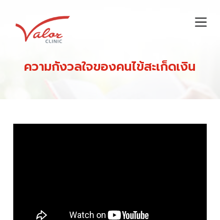
S
k
i
p
t
ความกังวลใจของคนไข้สะเก็ดเงิน
o
c
o
n
t
e
n
t