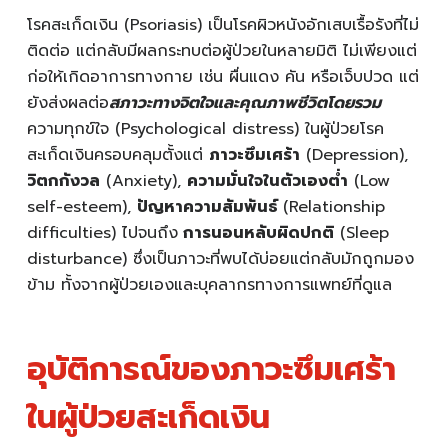
โรคสะเก็ดเงิน (Psoriasis) เป็นโรคผิวหนังอักเสบเรื้อรังที่ไม่
ติดต่อ แต่กลับมีผลกระทบต่อผู้ป่วยในหลายมิติ ไม่เพียงแต่
ก่อให้เกิดอาการทางกาย เช่น ผื่นแดง คัน หรือเจ็บปวด แต่
ยังส่งผลต่อ
สภาวะทางจิตใจและคุณภาพชีวิตโดยรวม
ความทุกข์ใจ (Psychological distress) ในผู้ป่วยโรค
สะเก็ดเงินครอบคลุมตั้งแต่
ภาวะซึมเศร้า
(Depression),
วิตกกังวล
(Anxiety),
ความมั่นใจในตัวเองต่ำ
(Low
self-esteem),
ปัญหาความสัมพันธ์
(Relationship
difficulties) ไปจนถึง
การนอนหลับผิดปกติ
(Sleep
disturbance) ซึ่งเป็นภาวะที่พบได้บ่อยแต่กลับมักถูกมอง
ข้าม ทั้งจากผู้ป่วยเองและบุคลากรทางการแพทย์ที่ดูแล
อุบัติการณ์ของภาวะซึมเศร้า
ในผู้ป่วยสะเก็ดเงิน