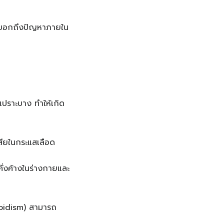
่งบอกถึงปัญหาภายใน
เปราะบาง ทำให้เกิด
สียในกระแสเลือด
คั่งค้างในร่างกายและ
roidism) สามารถ