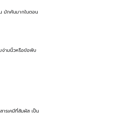
ุ้น มักคันมากในตอน
ง่ามนิ้วหรือข้อพับ
ารเคมีที่สัมผัส เป็น