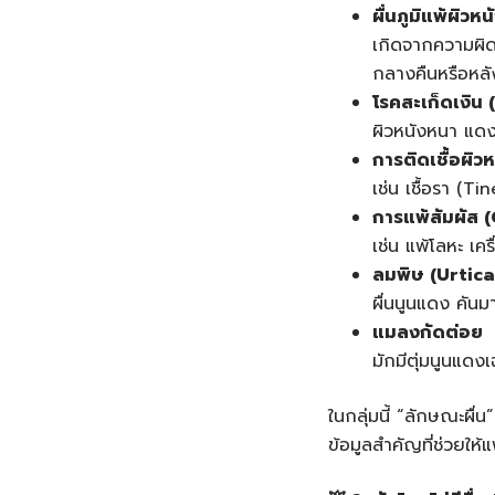
ผื่นภูมิแพ้ผิวห
เกิดจากความผิดป
กลางคืนหรือหลั
โรคสะเก็ดเงิน
(
ผิวหนังหนา แดง 
การติดเชื้อผิวห
เช่น เชื้อรา (T
การแพ้สัมผัส
(
เช่น แพ้โลหะ เ
ลมพิษ
(Urtica
ผื่นนูนแดง คันมา
แมลงกัดต่อย
มักมีตุ่มนูนแดง
ในกลุ่มนี้ “ลักษณะผื่น
ข้อมูลสำคัญที่ช่วยให้แ