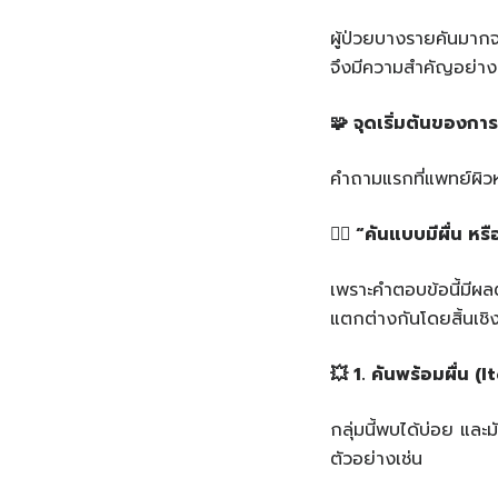
ผู้ป่วยบางรายคันมาก
จึงมีความสำคัญอย่างย
🧩
จุดเริ่มต้นของการ
คำถามแรกที่แพทย์ผิว
👉🏻 “
คันแบบมีผื่น
หรื
เพราะคำตอบข้อนี้มีผ
แตกต่างกันโดยสิ้นเชิ
💥 1.
คันพร้อมผื่น
(I
กลุ่มนี้พบได้บ่อย แล
ตัวอย่างเช่น