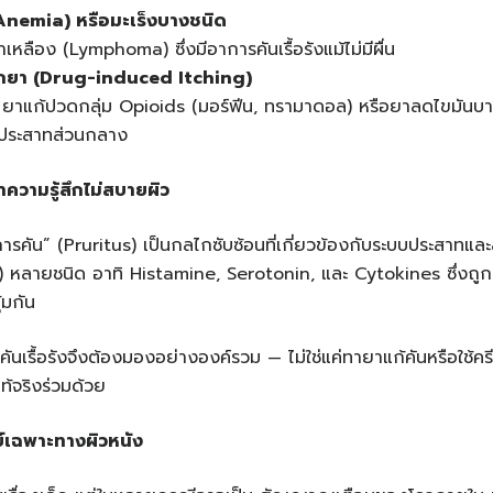
Anemia)
หรือมะเร็งบางชนิด
้ำเหลือง (Lymphoma) ซึ่งมีอาการคันเรื้อรังแม้ไม่มีผื่น
กยา
(Drug-induced Itching)
 ยาแก้ปวดกลุ่ม Opioids (มอร์ฟีน, ทรามาดอล) หรือยาลดไขมันบา
บประสาทส่วนกลาง
าความรู้สึกไม่สบายผิว
คัน” (Pruritus) เป็นกลไกซับซ้อนที่เกี่ยวข้องกับระบบประสาทและ
 หลายชนิด อาทิ Histamine, Serotonin, และ Cytokines ซึ่งถ
้มกัน
นเรื้อรังจึงต้องมองอย่างองค์รวม — ไม่ใช่แค่ทายาแก้คันหรือใช้ครีมใ
ท้จริงร่วมด้วย
เฉพาะทางผิวหนัง