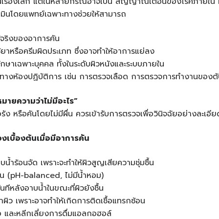
อนเรื่องเล็ก แต่ในหลายกรณีอาจเป็น สัญญาณเตือนของโรคภายใน ที
เมินโดยแพทย์เฉพาะทางช่วยให้สามารถ
ท้จริงของอาการคัน
้ยาหรือครีมผิดประเภท ซึ่งอาจทำให้อาการแย่ลง
ษาเฉพาะบุคคล ทั้งในระดับผิวหนังและระบบภายใน
มทางห้องปฏิบัติการ เช่น การตรวจเลือด การตรวจการทำงานของต
หมายความว่าไม่มีอะไร
”
ัง หรือคันโดยไม่มีผื่น ควรเข้ารับการตรวจเพื่อวินิจฉัยอย่างละเอียดต
บื้องต้นเมื่อมีอาการคัน
บน้ำร้อนจัด เพราะจะทำให้ผิวสูญเสียความชุ่มชื้น
โยน (pH-balanced, ไม่มีน้ำหอม)
นทีหลังอาบน้ำในขณะที่ผิวยังชื้น
าผิว เพราะอาจทำให้เกิดการติดเชื้อแทรกซ้อน
พอ และหลีกเลี่ยงการดื่มแอลกอฮอล์