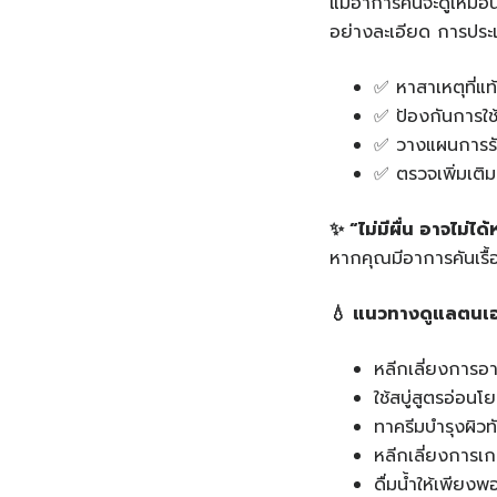
แม้อาการคันจะดูเหมื
อย่างละเอียด การประ
✅ หาสาเหตุที่แ
✅ ป้องกันการใช
✅ วางแผนการรัก
✅ ตรวจเพิ่มเติ
✨ “
ไม่มีผื่น
อาจไม่ได้
หากคุณมีอาการคันเรื้อร
💧
แนวทางดูแลตนเองเ
หลีกเลี่ยงการอา
ใช้สบู่สูตรอ่อน
ทาครีมบำรุงผิวทั
หลีกเลี่ยงการเก
ดื่มน้ำให้เพียง