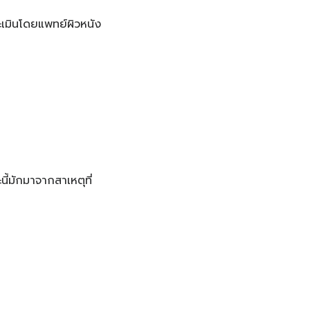
ะเมินโดยแพทย์ผิวหนัง
้มักมาจากสาเหตุที่