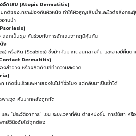
นังอักเสบ
(Atopic Dermatitis)
กติของเกราะป้องกันผิวหนัง ทำให้ผิวสูญเสียน้ำและไวต่อสิ่งกระต
งอาบน้ำ
Psoriasis)
ลอกเป็นขุย คันร่วมกับการอักเสบจากภูมิคุ้มกัน
นัง
inea) หรือหิด (Scabies) ซึ่งมักคันมากตอนกลางคืน และอาจมีผื่นตาม
Contact Dermatitis)
ครื่องสำอาง หรือผลิตภัณฑ์ทำความสะอาด
ria)
ก เกิดขึ้นเร็วและหายเองในไม่กี่ชั่วโมง แต่กลับมาเป็นซ้ำได้
เฉพาะจุด คันมากหลังถูกกัด
” และ “ประวัติอาการ” เช่น ระยะเวลาที่คัน ตำแหน่งผื่น การใช้ยา หรือส
พทย์วินิจฉัยได้ถูกต้อง