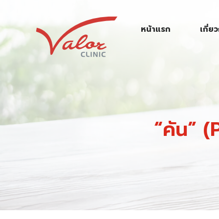
S
k
หน้าแรก
เกี่ย
i
p
t
o
c
o
n
“คัน” (P
t
e
n
t