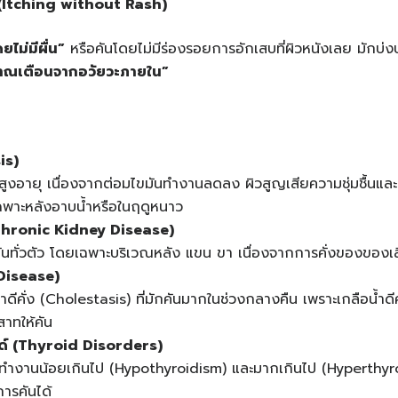
Itching without Rash)
ยไม่มีผื่น
”
หรือคันโดยไม่มีร่องรอยการอักเสบที่ผิวหนังเลย มักบ
ณเตือนจากอวัยวะภายใน
”
is)
ู้สูงอายุ เนื่องจากต่อมไขมันทำงานลดลง ผิวสูญเสียความชุ่มชื้นและ
พาะหลังอาบน้ำหรือในฤดูหนาว
hronic Kidney Disease)
กคันทั่วตัว โดยเฉพาะบริเวณหลัง แขน ขา เนื่องจากการคั่งของของเ
Disease)
ดีคั่ง (Cholestasis) ที่มักคันมากในช่วงกลางคืน เพราะเกลือน้ำดี
าทให้คัน
ด์
(Thyroid Disorders)
์ทำงานน้อยเกินไป (Hypothyroidism) และมากเกินไป (Hyperthy
การคันได้