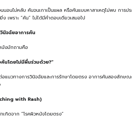
จนนอนไม่หลับ คันจนเกาเป็นแผล หรือคันแบบหาสาเหตุไม่พบ การปร
ิ่ง เพราะ “คัน” ไม่ได้มีคำตอบเดียวเสมอไป
วินิจฉัยอาการคัน
หนังมักถามคือ
อคันโดยไม่มีผื่นร่วมด้วย
?”
ลต่อแนวทางการวินิจฉัยและการรักษาโดยตรง อาการคันสองลักษณะนี
ง
tching with Rash)
ะมักเกิดจาก “โรคผิวหนังโดยตรง”