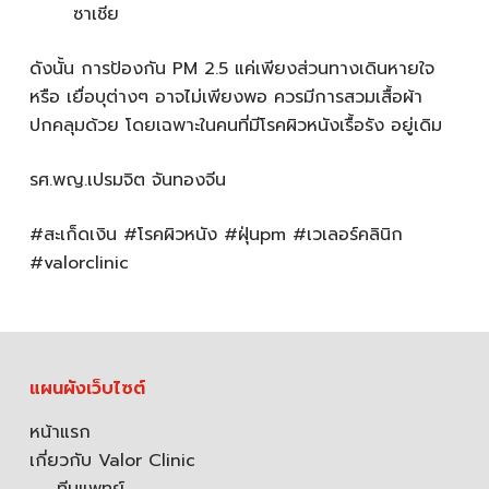
ซาเชีย
ดังนั้น การป้องกัน PM 2.5 แค่เพียงส่วนทางเดินหายใจ
หรือ เยื่อบุต่างๆ อาจไม่เพียงพอ ควรมีการสวมเสื้อผ้า
ปกคลุมด้วย โดยเฉพาะในคนที่มีโรคผิวหนังเรื้อรัง อยู่เดิม
รศ.พญ.เปรมจิต จันทองจีน
#สะเก็ดเงิน #โรคผิวหนัง #ฝุ่นpm #เวเลอร์คลินิก
#valorclinic
แผนผังเว็บไซต์
หน้าแรก
เกี่ยวกับ Valor Clinic