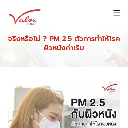
S
k
i
p
t
จริงหรือไม่ ? PM 2.5 ตัวการทำให้โรค
o
ผิวหนังกำเริบ
c
o
n
t
e
n
t