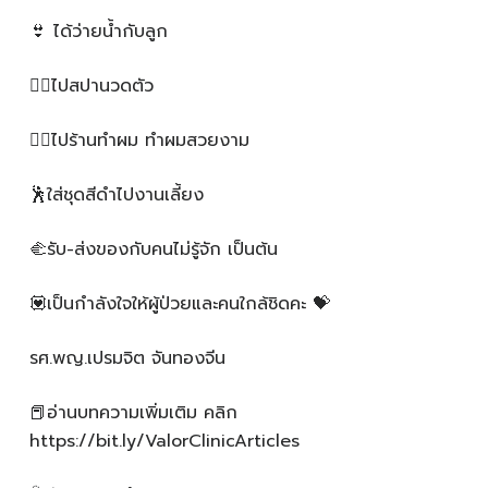
👙 ได้ว่ายน้ำกับลูก
💆‍♀️ไปสปานวดตัว
🧖‍♀️ไปร้านทำผม ทำผมสวยงาม
🕺ใส่ชุดสีดำไปงานเลี้ยง
🫲รับ-ส่งของกับคนไม่รู้จัก เป็นต้น
💟เป็นกำลังใจให้ผู้ป่วยและคนใกล้ชิดคะ 💝
รศ.พญ.เปรมจิต จันทองจีน
📕อ่านบทความเพิ่มเติม คลิก
https://bit.ly/ValorClinicArticles