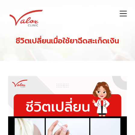
S
k
i
p
t
ชีวิตเปลี่ยนเมื่อใช้ยาฉีดสะเก็ดเงิน
o
c
o
n
t
e
n
t