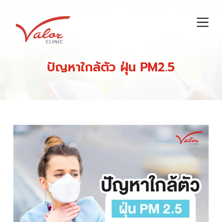
S
k
i
p
t
ปัญหาใกล้ตัว ฝุ่น PM2.5
o
c
o
n
t
e
n
t