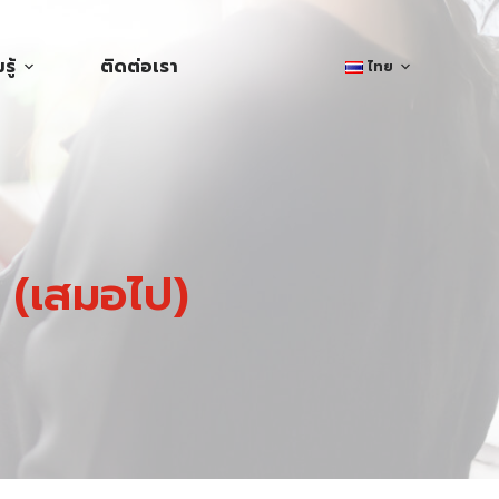
ู้
ติดต่อเรา
ไทย
น” (เสมอไป)