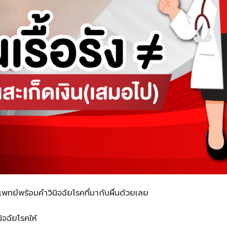
แพทย์พร้อมคำวินิจฉัยโรคที่มากับผื่นด้วยเลย
ิจฉัยโรคให้