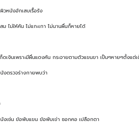
นผิวหนังอักเสบเรื้อรัง
 ไม่ให้คัน ไม่แกะเกา ไม่นานผื่นก็หายได้
็ดเงินเพราะมีผื่นแดงคัน กระจายตามตัวแขนขา เป็นๆหายๆตั้งแต่เ
หนังตรวจร่างกายพบว่า
ย
นังเช่น ข้อพับแขน ข้อพับเข่า ซอกคอ เปลือกตา