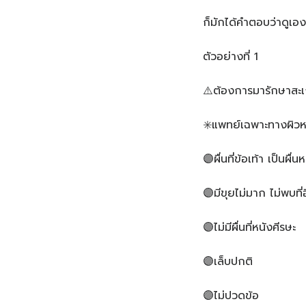
ก็มักได้คำตอบว่าดูเอ
ตัวอย่างที่ 1️
⚠️ต้องการมารักษาสะเก็
✳️แพทย์เฉพาะทางผิว
🟣ผื่นที่ข้อเท้า เป็นผื
🟣มีขุยไม่มาก ไม่พบที่อ
🟣ไม่มีผื่นที่หนังศีรษะ
🟣เล็บปกติ
🟣ไม่ปวดข้อ