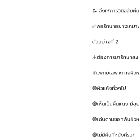
📝 จึงให้การวินิจฉัยผื่
✅️พอรักษาอย่างเหมาะสม
ตัวอย่างที่ 2️
⚠️ต้องการมารักษาสะเก
✳️แพทย์เฉพาะทางผิว
🟣ผิวแห้งทั่วๆไป
🟣เห็นเป็นผื่นแดง มีขุ
🟣เด่นตามซอกพับผิวห
🟣ไม่มีผื่นที่หนังศีรษะ