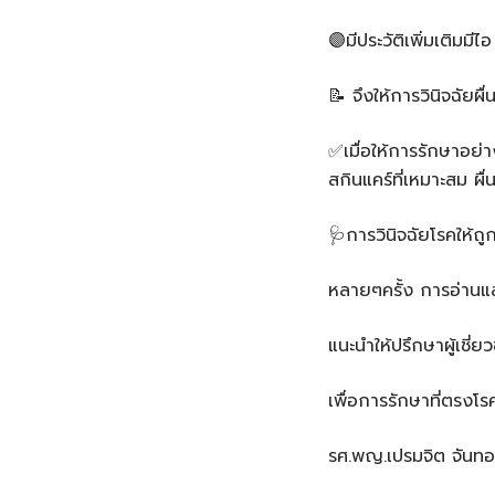
🟣มีประวัติเพิ่มเติมมี
📝 จึงให้การวินิจฉัยผื
✅️เมื่อให้การรักษาอย่า
สกินแคร์ที่เหมาะสม ผื
🩺การวินิจฉัยโรคให้ถ
หลายๆครั้ง การอ่านและ
แนะนำให้ปรึกษาผู้เชี
เพื่อการรักษาที่ตรงโ
รศ.พญ.เปรมจิต จันทอ