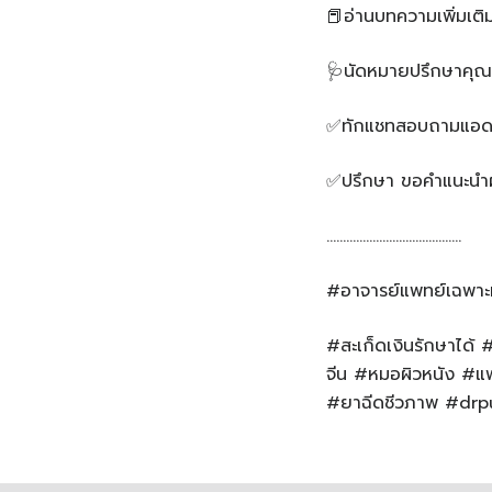
📕อ่านบทความเพิ่มเติ
🩺นัดหมายปรึกษาคุณ
✅ทักแชทสอบถามแอดมิ
✅ปรึกษา ขอคำแนะนำผ่
…………………………………..
#อาจารย์แพทย์เฉพาะ
#สะเก็ดเงินรักษาได้
จีน #หมอผิวหนัง #แพ
#ยาฉีดชีวภาพ #drpu