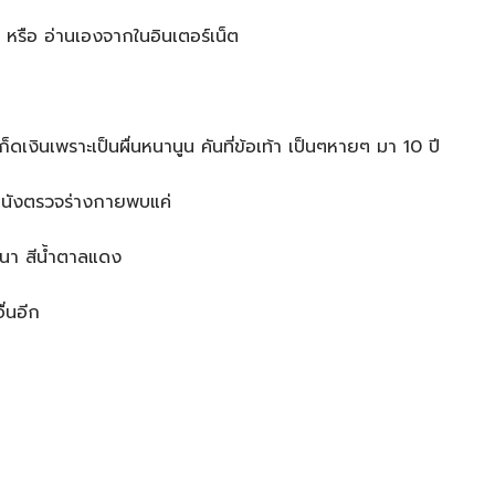
ง หรือ อ่านเองจากในอินเตอร์เน็ต
ดเงินเพราะเป็นผื่นหนานูน คันที่ข้อเท้า เป็นๆหายๆ มา 10 ปี
หนังตรวจร่างกายพบแค่
่นหนา สีน้ำตาลแดง
ื่นอีก