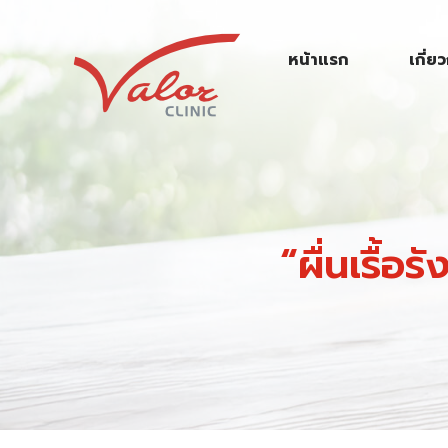
S
k
หน้าแรก
เกี่ย
i
p
t
o
c
o
n
“ผื่นเรื้อ
t
e
n
t