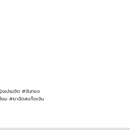
หญิงเปรมจิต #จันทอง
ียม #ยาฉีดสะเก็ดเงิน