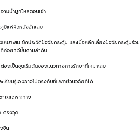
ไอ จามน้ำมูกไหลตอนเช้า
่นภูมิแพ้ผิวหนังอักเสบ
งเหมาะสม ซักประวัติปัจจัยกระตุ้น และเมื่อหลีกเลี่ยงปัจจัยกระตุ้นร่
่นก็ค่อยๆดีขึ้นตามลำดับ
ูกต้องเป็นจุดเริ่มต้นของแนวทางการรักษาที่เหมาะสม
เรียนรู้เองอาจไม่ตรงกับที่แพทย์วินิจฉัยก็ได้
่ยวชาญเฉพาะทาง
รค ตรงจุด
งจีน