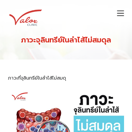
S
k
i
p
t
ภาวะจุลินทรีย์ในลำไส้ไม่สมดุล
o
c
o
n
t
ภาวะที่จุลินทรีย์ในลำไส้ไม่สมดุ
e
n
t