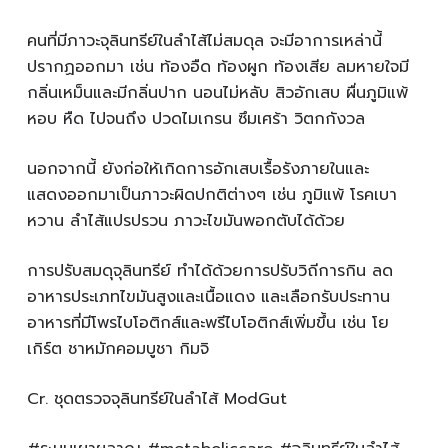
คนที่มีภาวะจุลินทรีย์ในลำไส้ไม่สมดุล จะมีอาการเหล่านี้
ปรากฏออกมา เช่น ท้องอืด ท้องผูก ท้องเสีย ลมหายใจมี
กลิ่นเหม็นและมีกลิ่นปาก นอนไม่หลับ สิวอักเสบ ผื่นภูมิแพ้
หอบ หืด ไปจนถึง ปวดไมเกรน ซึมเศร้า วิตกกังวล
นอกจากนี้ ยังก่อให้เกิดการอักเสบเรื้อรังภายในและ
แสดงออกมาเป็นภาวะผิดปกติต่างๆ เช่น ภูมิแพ้ โรคเบา
หวาน ลำไส้แปรปรวน ภาวะไขมันพอกตับได้ด้วย
การปรับสมดุจุลินทรีย์ ทำได้ด้วยการปรับวิถีการกิน ลด
อาหารประเภทไขมันสูงและเนื้อแดง และเลือกรับประทาน
อาหารที่มีโพรไบโอติกส์และพรีไบโอติกส์เพิ่มขึ้น เช่น โย
เกิร์ต ชาหมักคอมบูชา กิมจิ
Cr. ชุดตรวจจุลินทรีย์ในลำไส้ ModGut