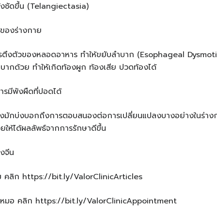
นังชัดขึ้น (Telangiectasia)
นของร่างกาย
ตึงตัวของหลอดอาหาร ทำให้ขยับลำบาก (Esophageal Dysmotili
บากด้วย ทำให้เกิดท้องผูก ท้องเสีย ปวดท้องได้
มีพังผืดที่ปอดได้
แปลงมักบ่งบอกถึงการตอบสนองต่อการเปลี่ยนแปลงบางอย่างในร่าง
่วยให้ได้ผลลัพธ์จากการรักษาดีขึ้น
งจีน
ม คลิก https://bit.ly/ValorClinicArticles
หมอ คลิก https://bit.ly/ValorClinicAppointment