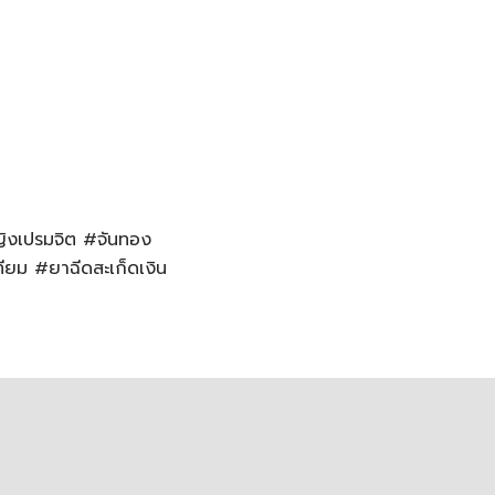
หญิงเปรมจิต #จันทอง
ียม #ยาฉีดสะเก็ดเงิน