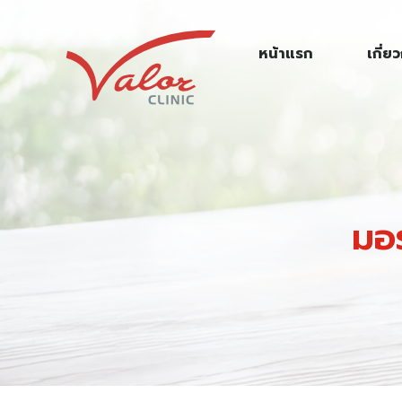
S
k
หน้าแรก
เกี่ย
i
p
t
o
c
o
n
มอร
t
e
n
t