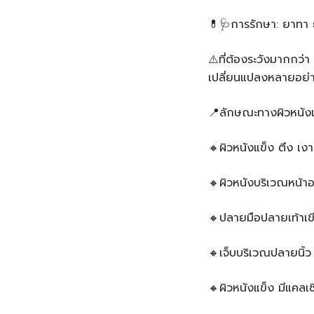
💊🩺การรักษา: ยาทา
⚠️ที่ต้องระวังมากกว่
เปลี่ยนแปลงหลายอย่าง
📍ลักษณะทางผิวหนังเ
🔸ผิวหนังแข็ง ตึง เงา
🔸ผิวหนังบริเวณหน้าอ
🔸ปลายมือปลายเท้าเข
🔸เจ็บบริเวณปลายนิ้ว 
🔸ผิวหนังแข็ง มีแคลเซ