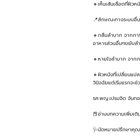
🔸เห็นเส้นเลือดที่ผิวห
📍ลักษณะทางระบบอื่
🔸กลืนลำบาก จากการ
อาหารส่วนอื่นๆขยับลำ
🔸หายใจลำบาก จากการ
🔸ผิวหนังที่เปลี่ยน
วินิจฉัยแต่เริ่มแรกจะช
รศ.พญ.เปรมจิต จันทอ
📕อ่านบทความเพิ่มเติ
🩺นัดหมายปรึกษาคุณ