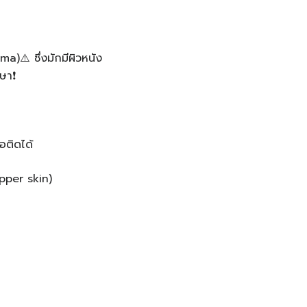
a)⚠️ ซึ่งมักมีผิวหนัง
า❗️️
อติดได้
epper skin)