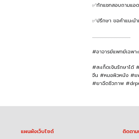
✅ทักแชทสอบถามแอดมิ
✅ปรึกษา ขอคำแนะนำผ่
…………………………………..
#อาจารย์แพทย์เฉพาะ
#สะเก็ดเงินรักษาได้
จีน #หมอผิวหนัง #แพ
#ยาฉีดชีวภาพ #drpu
แผนผังเว็บไซต์
ติดตาม