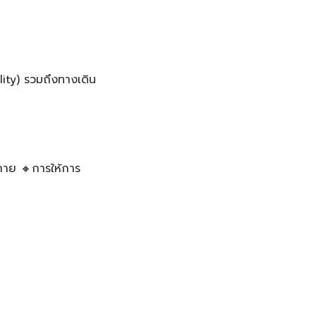
ty) รวมถึงทางเดิน
กาย 🔸การให้การ