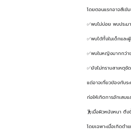
โดยตอนแรกอาจสีเข้มขึ
✅พบไม่บ่อย พบประม
✅พบได้ทั้งในเด็กและผู
✅พบในหญิงมากกว่า
✅ยังไม่ทราบสาเหตุชั
แต่อาจเกี่ยวข้องกับระบ
ก่อให้เกิดการอักเสบแ
🕺เมื่อผิวหนังหนา ตึง
โดยเฉพาะเมื่อเกิดตำแ