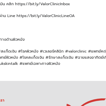
น คลิก https://bit.ly/ValorClinicInbox
าน Line https://bit.ly/ValorClinicLineOA
ทางด้านผิวหนัง
 #สะเก็ดเงิน #โรคผิวหนัง #เวเลอร์คลินิก #valorclinic #แพทย์
ทย์ผิวหนัง #โรคสะเก็ดเงิน #รักษาสะเก็ดเงิน #ฉายแสงอาทิตย์เท
kskintalk #แพทย์เฉพาะทางผิวหนัง
เรา