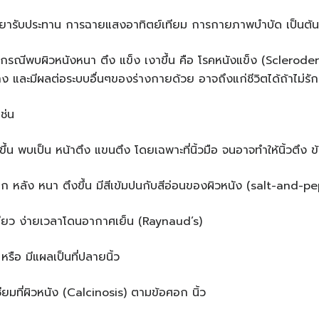
 ยารับประทาน การฉายแสงอาทิตย์เทียม การกายภาพบำบัด เป็นต้น
า กรณีพบผิวหนังหนา ตึง แข็ง เงาขึ้น คือ โรคหนังแข็ง (Scleroderm
 และมีผลต่อระบบอื่นๆของร่างกายด้วย อาจถึงแก่ชีวิตได้ถ้าไม่รักษ
ช่น
ขึ้น พบเป็น หน้าตึง แขนตึง โดยเฉพาะที่นิ้วมือ จนอาจทำให้นิ้วตึง ข้
ก หลัง หนา ตึงขึ้น มีสีเข้มปนกับสีอ่อนของผิวหนัง (salt-and-p
ียว ง่ายเวลาโดนอากาศเย็น (Raynaud’s)
หรือ มีแผลเป็นที่ปลายนิ้ว
ียมที่ผิวหนัง (Calcinosis) ตามข้อศอก นิ้ว