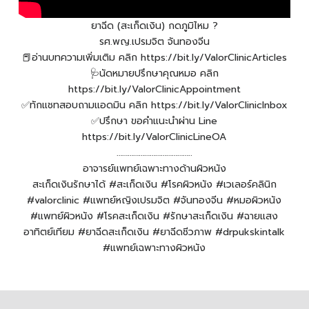
ยาฉีด (สะเก็ดเงิน) กดภูมิไหม ?
รศ.พญ.เปรมจิต จันทองจีน
📕อ่านบทความเพิ่มเติม คลิก https://bit.ly/ValorClinicArticles
🩺นัดหมายปรึกษาคุณหมอ คลิก
https://bit.ly/ValorClinicAppointment
✅ทักแชทสอบถามแอดมิน คลิก https://bit.ly/ValorClinicInbox
✅ปรึกษา ขอคำแนะนำผ่าน Line
https://bit.ly/ValorClinicLineOA
…………………………………..
อาจารย์แพทย์เฉพาะทางด้านผิวหนัง
สะเก็ดเงินรักษาได้ #สะเก็ดเงิน #โรคผิวหนัง #เวเลอร์คลินิก
#valorclinic #แพทย์หญิงเปรมจิต #จันทองจีน #หมอผิวหนัง
#แพทย์ผิวหนัง #โรคสะเก็ดเงิน #รักษาสะเก็ดเงิน #ฉายแสง
อาทิตย์เทียม #ยาฉีดสะเก็ดเงิน #ยาฉีดชีวภาพ #drpukskintalk
#แพทย์เฉพาะทางผิวหนัง