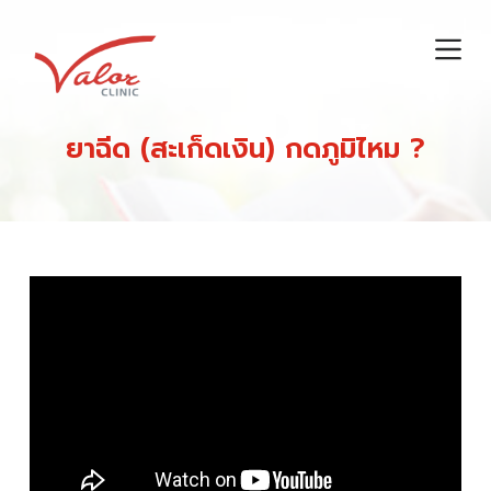
S
k
i
p
t
ยาฉีด (สะเก็ดเงิน) กดภูมิไหม ?
o
c
o
n
t
e
n
t