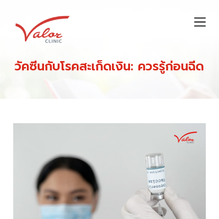
S
k
i
p
t
วัคซีนกับโรคสะเก็ดเงิน: ควรรู้ก่อนฉีด
o
c
o
n
t
e
n
t