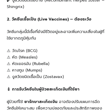
✔️ งูสวัดชนิดเชื้อตาย (Recombinant herpes zoster –
Shingrix)
2️
.
วัคซีนเชื้อเป็น (Live Vaccines) –
ต้องระวัง
วัคซีนกลุ่มนี้มีเชื้อที่ยังมีชีวิตอยู่และอาจเพิ่มความเสี่ยงในผู้ที่
ใช้ยากดภูมิคุ้มกัน
⚠️ วัณโรค (BCG)
⚠️ หัด (Measles)
⚠️ หัดเยอรมัน (Rubella)
⚠️ คางทูม (Mumps)
⚠️ งูสวัดชนิดเชื้อเป็น (Zostavax)
💉
การรับวัคซีนในผู้ป่วยสะเก็ดเงินที่ใช้ยา
ผู้ป่วยที่ใช้
ยารักษาสะเก็ดเงิน
อาจต้องปรับแผนการฉีด
วัคซีนให้เหมาะสม เพื่อความปลอดภัยและประสิทธิภาพของ