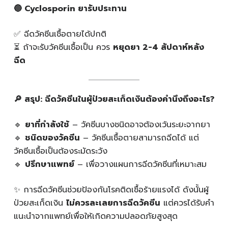
🔵 Cyclosporin
ยารับประทาน
✅ ฉีดวัคซีนเชื้อตายได้ปกติ
⏳ ถ้าจะรับวัคซีนเชื้อเป็น ควร
หยุดยา 2-4
สัปดาห์หลัง
ฉีด
🔎
สรุป: ฉีดวัคซีนในผู้ป่วยสะเก็ดเงินต้องคำนึงถึงอะไร?
🔹
ยาที่กำลังใช้
– วัคซีนบางชนิดอาจต้องเว้นระยะจากยา
🔹
ชนิดของวัคซีน
– วัคซีนเชื้อตายสามารถฉีดได้ แต่
วัคซีนเชื้อเป็นต้องระมัดระวัง
🔹
ปรึกษาแพทย์
– เพื่อวางแผนการฉีดวัคซีนที่เหมาะสม
✨ การฉีดวัคซีนช่วยป้องกันโรคติดเชื้อร้ายแรงได้ ดังนั้นผู้
ป่วยสะเก็ดเงิน
ไม่ควรละเลยการฉีดวัคซีน
แต่ควรได้รับคำ
แนะนำจากแพทย์เพื่อให้เกิดความปลอดภัยสูงสุด