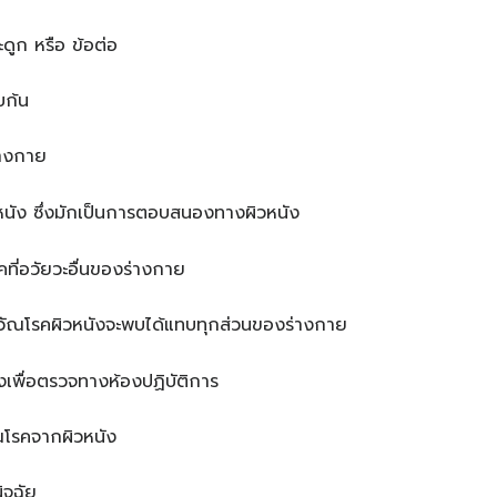
ะดูก หรือ ข้อต่อ
บก้น
่างกาย
วหนัง ซึ่งมักเป็นการตอบสนองทางผิวหนัง
รคที่อวัยวะอื่นของร่างกาย
่าวัณโรคผิวหนังจะพบได้แทบทุกส่วนของร่างกาย
นังเพื่อตรวจทางห้องปฏิบัติการ
ัณโรคจากผิวหนัง
ิจฉัย