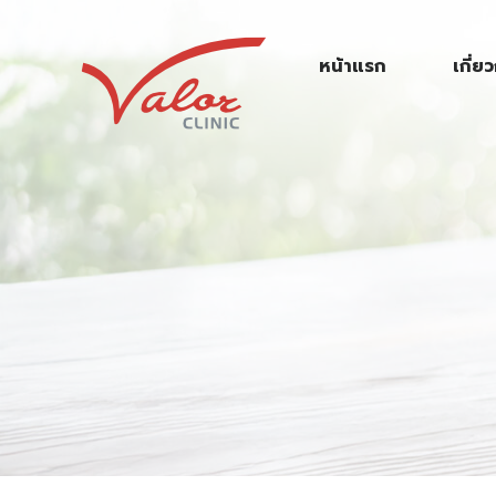
S
k
หน้าแรก
เกี่ย
i
p
t
o
c
o
n
t
e
n
t