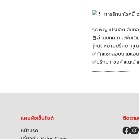
การรักษาโรคนี้ จ
รศ.พญ.เปรมจิต จันทอ
📕อ่านบทความเพิ่มเติ
🩺นัดหมายปรึกษาคุณ
✅ทักแชทสอบถามแอดมิ
✅ปรึกษา ขอคำแนะนำผ่
…………………………………..
แผนผังเว็บไซต์
ติดตาม
หน้าแรก
เกี่ยวกับ Valor Clinic