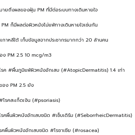
กมายถึงผลของฝุ่น PM ที่มีต่อระบบทางเดินหายใจ
น PM ก็มีผลต่อผิวหนังไม่แพ้ทางเดินหายใจเช่นกัน
เกาหลีใต้ เก็บข้อมูลจากประชากรมากกว่า 20 ล้านคน
้นของ PM 2.5 10 mcg/m3
โรค #ผื่นภูมิแพ้ผิวหนังอักเสบ (#AtopicDermatitis) 1.4 เท่า
้นของ PM 2.5 ยัง
#โรคสะเก็ดเงิน (#psoriasis)
โรคผื่นผิวหนังอักเสบชนิด #เซ็บเดิร์ม (#SeborrheicDermatitis)
รคผื่นผิวหนังอักเสบชนิด #โรซาเชีย (#rosacea)