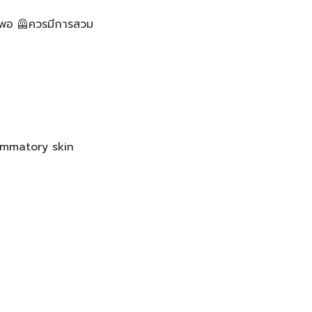
ียงพอ 🦺ควรมีการสวม
lammatory skin