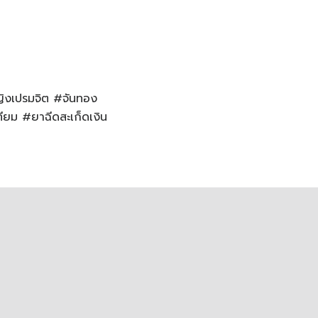
หญิงเปรมจิต #จันทอง
ียม #ยาฉีดสะเก็ดเงิน