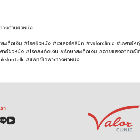
ทางด้านผิวหนัง
 #สะเก็ดเงิน #โรคผิวหนัง #เวเลอร์คลินิก #valorclinic #แพทย์
ทย์ผิวหนัง #โรคสะเก็ดเงิน #รักษาสะเก็ดเงิน #ฉายแสงอาทิตย์เท
kskintalk #แพทย์เฉพาะทางผิวหนัง
เรา