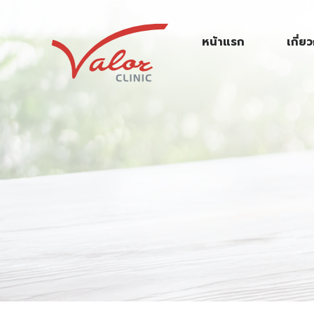
S
k
หน้าแรก
เกี่ย
i
p
t
o
c
o
n
t
e
n
t