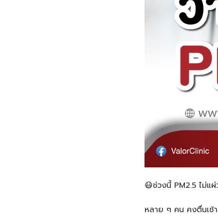
😷ช่วงนี้ PM2.5 ไม่แ
หลาย ๆ คน คงตื่นเช