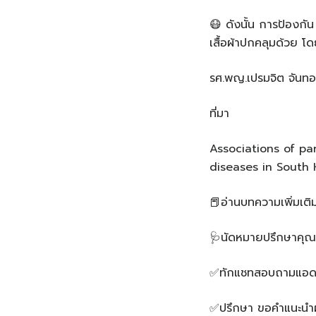
😷 ดังนั้น การป้องกั
เสื้อผ้าปกคลุมด้วย โดย
รศ.พญ.เปรมจิต จันทอ
ที่มา
Associations of pa
diseases in South 
📕อ่านบทความเพิ่มเติ
🩺นัดหมายปรึกษาคุณ
✅ทักแชทสอบถามแอดมิ
✅ปรึกษา ขอคำแนะนำผ่