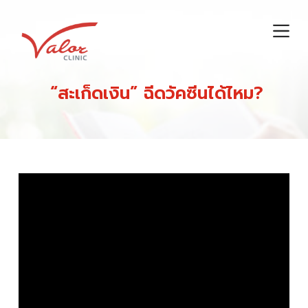
S
k
i
p
t
“สะเก็ดเงิน” ฉีดวัคซีนได้ไหม?
o
c
o
n
t
e
n
t