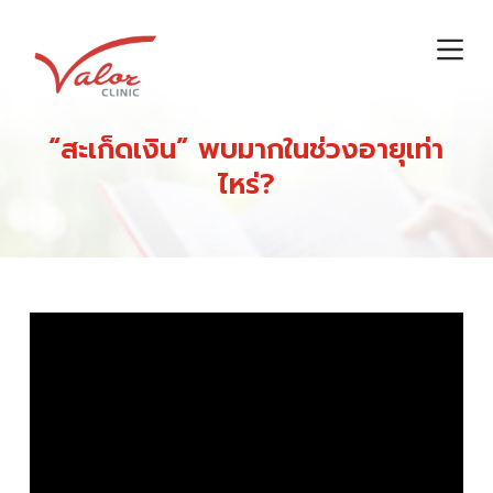
S
k
i
p
t
“สะเก็ดเงิน” พบมากในช่วงอายุเท่า
o
ไหร่?
c
o
n
t
e
n
t