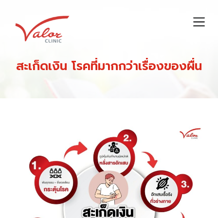
S
k
i
p
t
สะเก็ดเงิน โรคที่มากกว่าเรื่องของผื่น
o
c
o
n
t
e
n
t