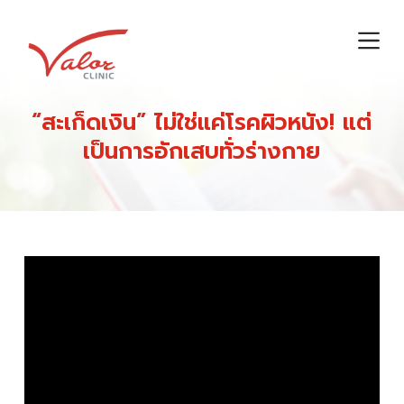
S
k
i
p
t
“สะเก็ดเงิน” ไม่ใช่แค่โรคผิวหนัง! แต่
o
เป็นการอักเสบทั่วร่างกาย
c
o
n
t
e
n
t