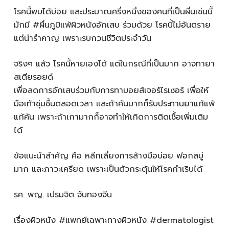
โรคนี้พบได้บ่อย และประมาณครึ่งหนึ่งของคนที่เป็นผื่นเช่นนี้
มักมี #ผื่นภูมิแพ้ผิวหนังอักเสบ ร่วมด้วย โรคนี้ไม่อันตราย
แต่น่ารำคาญ เพราะรบกวนชีวิตประจำวัน
จริงๆ แล้ว โรคนี้หายเองได้ แต่ในกรณีที่เป็นมาก อาจทายา
สเตียรอยด์
เพื่อลดการอักเสบร่วมกับการทามอยส์เจอร์ไรเซอร์ เพื่อให้
มือเท้าชุ่มชื้นตลอดเวลา และถ้าคันมากก็รับประทานยาแก้แพ้
แก้คัน เพราะถ้าเกามากก็อาจทำให้เกิดการติดเชื้อเพิ่มเติม
ได้
ข้อแนะนำสำคัญ คือ หลีกเลี่ยงการล้างมือบ่อย ฟอกสบู่
มาก และภาวะเครียด เพราะเป็นตัวกระตุ้นให้โรคกำเริบได้
รศ. พญ. เปรมจิต จันทองจีน
เรื่องผิวหนัง #แพทย์เฉพาะทางผิวหนัง #dermatologist