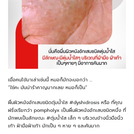
เมื่อคนไข้มาเล่าเช่นนี้ หมอก็มักจะบอกว่า …
“ใช่คะ มันน่ารำคาญมากเลย หมอก็เป็น”
ผื่นผิวหนังอักเสบชนิดตุ่มน้ำใส #dyshidrosis หรือ ที่คุณ
ฝรั่งเรียกว่า pompholyx เป็นผื่นผิวหนังอักเสบชนิดหนึ่ง ที่
มักพบเป็นลักษณะ #ตุ่มน้ำใส เล็ก ๆ บริเวณข้างนิ้วมือนิ้ว
เท้า ฝ่ามือฝ่าเท้า มักเป็น ๆ หาย ๆ และคันมาก