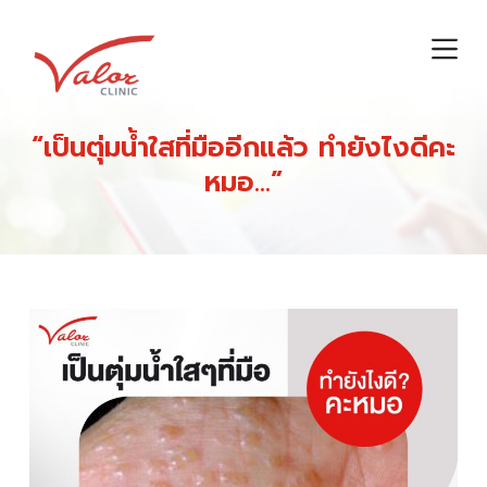
S
k
i
p
t
“เป็นตุ่มน้ำใสที่มืออีกแล้ว ทำยังไงดีคะ
o
หมอ…”
c
o
n
t
e
n
t