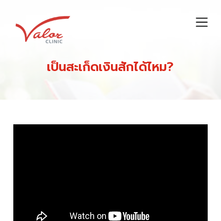
S
k
i
p
t
เป็นสะเก็ดเงินสักได้ไหม?
o
c
o
n
t
e
n
t