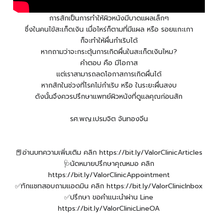
การสักเป็นการทำให้ผิวหนังมีบาดแผลเล็กๆ
ซึ่งในคนไข้สะเก็ดเงิน เมื่อไหร่ก็ตามที่มีแผล หรือ รอยแกะเกา
ก็จะทำให้ผื่นกำเริบได้
หากถามว่าจะกระตุ้นการเกิดผื่นในสะเก็ดเงินไหม?
คำตอบ คือ มีโอกาส
แต่เราสามารถลดโอกาสการเกิดผื่นได้
หากสักในช่วงที่โรคไม่กำเริบ หรือ ในระยะผื่นสงบ
ดังนั้นจึงควรปรึกษาแพทย์ผิวหนังที่ดูแลคุณก่อนสัก
รศ.พญ.เปรมจิต จันทองจีน
📕อ่านบทความเพิ่มเติม คลิก https://bit.ly/ValorClinicArticles
🩺นัดหมายปรึกษาคุณหมอ คลิก
https://bit.ly/ValorClinicAppointment
✅ทักแชทสอบถามแอดมิน คลิก https://bit.ly/ValorClinicInbox
✅ปรึกษา ขอคำแนะนำผ่าน Line
https://bit.ly/ValorClinicLineOA