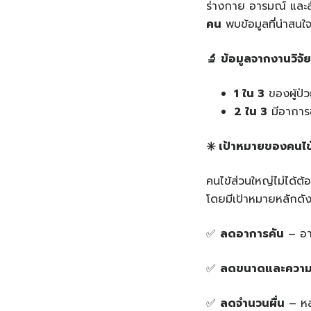
ร่างกาย อารมณ์ และสั
คน
พบข้อมูลที่น่าสน
🔬
ข้อมูลจากงานวิจั
1
ใน 3
ของผู้ป่
2
ใน 3
มีอาการข้
✳️
เป้าหมายของคนไข้ส
คนไข้ส่วนใหญ่ไม่ได้ต้
โดยมีเป้าหมายหลักดังน
✅
ลดอาการคัน
– อาก
✅
ลดขนาดและความ
✅
ลดจำนวนผื่น
– หลา