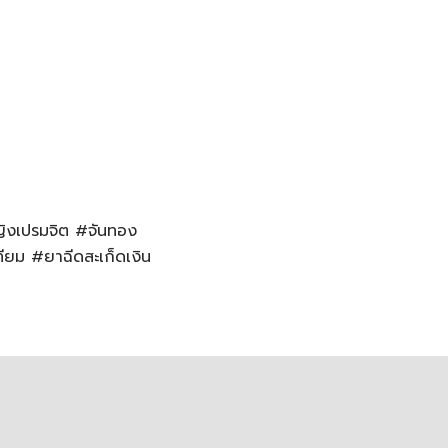
หญิงเปรมจิต #จันทอง
ียม #ยาฉีดสะเก็ดเงิน