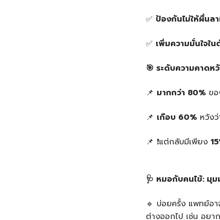
✅
ป้องกันไม่ให้ผื่นล
✅
เพิ่มความมั่นใจใน
🎯
ระดับความคาดหว
📌
มากกว่า 80%
ของผ
📌
เกือบ 60%
หวังว่
📌 ❗️แต่กลับมีเพียง
1
🩺
หมอกับคนไข้: มุม
🔹 บ่อยครั้ง แพทย์อา
ต่างออกไป เช่น อยากใ