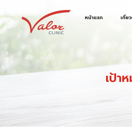
S
k
หน้าแรก
เกี่ย
i
p
t
o
c
o
n
เป้า
t
e
n
t