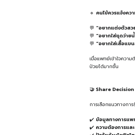
🔹
คนไข้ควรแจ้งคว
💬
“
อยากแต่งตัวสว
💬
“
อยากใส่ชุดว่ายน
💬
“
อยากใส่เสื้อแขน
เมื่อแพทย์เข้าใจความ
ป่วยได้มากขึ้น
🤝 Share Decisio
การเลือกแนวทางการ
✔️
ข้อมูลทางการแพท
✔️
ความต้องการและเ