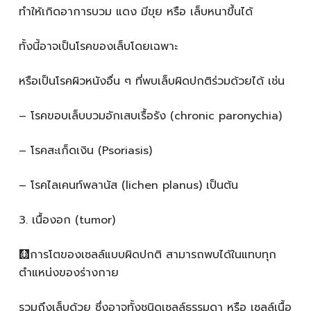
ทำให้เกิดอาการบวม แดง มีขุย หรือ เล็บหนาขึ้นได้
ทั้งนี้อาจเป็นโรคของเล็บโดยเฉพาะ
หรือเป็นโรคผิวหนังอื่น ๆ ที่พบเล็บผิดปกติร่วมด้วยได้ เช่น
– โรคขอบเล็บบวมอักเสบเรื้อรัง (chronic paronychia)
– โรคสะเก็ดเงิน (Psoriasis)
– โรคไลเคนท์พลานัส (lichen planus) เป็นต้น
3️. เนื้องอก (tumor)
🩻การโตของเซลล์แบบผิดปกติ สามารถพบได้ในแทบทุก
ตำแหน่งของร่างกาย
รวมถึงเล็บด้วย ซึ่งอาจทั้งชนิดเซลล์ธรรมดา หรือ เซลล์เนื้อ