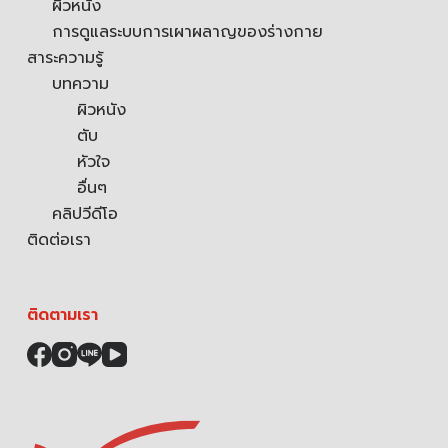
ผิวหนัง
การดูแลระบบการเผาผลาญของร่างกาย
สาระความรู้
บทความ
ผิวหนัง
ตับ
หัวใจ
อื่นๆ
คลิปวีดีโอ
ติดต่อเรา
ติดตามเรา