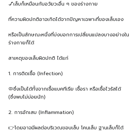
💅เล็บก็เหมือนกับอวัยวะอื่น ๆ ของร่างกาย
ที่ความผิดปกติอาจเกิดได้จากปัญหาเฉพาะที่ของเล็บเอง
หรือเป็นลักษณะหนึ่งที่บ่งบอกการเปลี่ยนแปลงบางอย่างใน
ร่างกายก็ได้
สาเหตุของเล็บผิดปกติ ได้แก่
1️. การติดเชื้อ (Infection)
🦠ซึ่งเป็นได้ทั้งจากเชื้อแบคทีเรีย เชื้อรา หรือเชื้อไวรัสได้
(ซึ่งพบไม่บ่อยนัก)
2️. การอักเสบ (Inflammation)
👉โดยอาจมีผลต่อบริเวณขอบเล็บ โคนเล็บ ฐานเล็บก็ได้