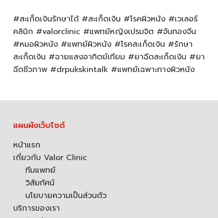
#สะเก็ดเงินรักษาได้ #สะเก็ดเงิน #โรคผิวหนัง #เวเลอร์
คลินิก #valorclinic #แพทย์หญิงเปรมจิต #จันทองจีน
#หมอผิวหนัง #แพทย์ผิวหนัง #โรคสะเก็ดเงิน #รักษา
สะเก็ดเงิน #ฉายแสงอาทิตย์เทียม #ยาฉีดสะเก็ดเงิน #ยา
ฉีดชีวภาพ #drpukskintalk #แพทย์เฉพาะทางผิวหนัง
แผนผังเว็บไซต์
หน้าแรก
เกี่ยวกับ Valor Clinic
ทีมแพทย์
วิสัยทัศน์
นโยบายความเป็นส่วนตัว
บริการของเรา