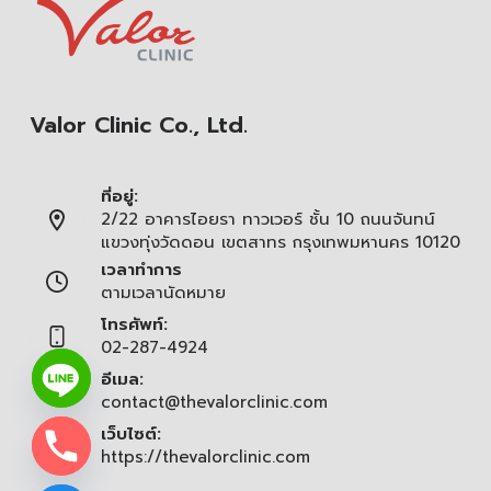
Valor Clinic Co., Ltd.
ที่อยู่:
2/22 อาคารไอยรา ทาวเวอร์ ชั้น 10 ถนนจันทน์
แขวงทุ่งวัดดอน เขตสาทร กรุงเทพมหานคร 10120
เวลาทำการ
ตามเวลานัดหมาย
โทรศัพท์:
02-287-4924
อีเมล:
contact@thevalorclinic.com
เว็บไซต์:
https://thevalorclinic.com