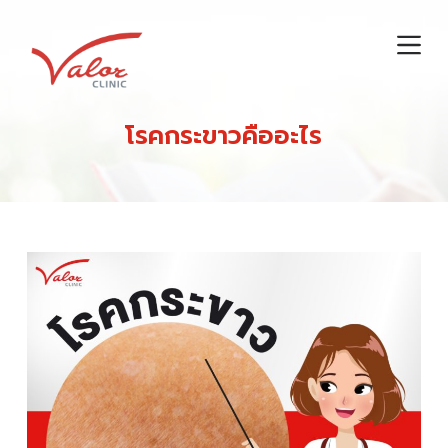
S
k
i
p
t
โรคกระขาวคืออะไร
o
c
o
n
t
e
n
t