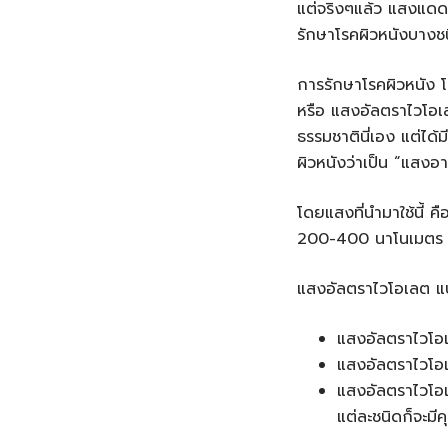
แต่จริงๆแล้ว แสงแดดก็
รักษาโรคผิวหนังบางชน
การรักษาโรคผิวหนัง
หรือ แสงอัลตราไวโอเลต
ธรรมชาตินี่เอง แต่ได้
ผิวหนังว่าเป็น “แสงอา
โดยแสงที่นำมาใช้นี้ 
200-400 นาโนเมตร ซึ่
แสงอัลตราไวโอเลต แ
แสงอัลตราไวโอ
แสงอัลตราไวโอ
แสงอัลตราไวโอ
แต่ละชนิดก็จะมี