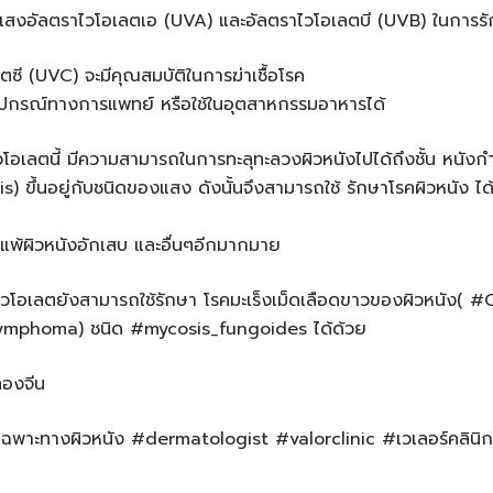
แสงอัลตราไวโอเลตเอ (UVA) และอัลตราไวโอเลตบี (UVB) ในการรั
ซี (UVC) จะมีคุณสมบัติในการฆ่าเชื้อโรค
ื้ออุปกรณ์ทางการแพทย์ หรือใช้ในอุตสาหกรรมอาหารได้
โอเลตนี้ มีความสามารถในการทะลุทะลวงผิวหนังไปได้ถึงชั้น หนังก
is) ขึ้นอยู่กับชนิดของแสง ดังนั้นจึงสามารถใช้ รักษาโรคผิวหนัง ไ
มิแพ้ผิวหนังอักเสบ และอื่นๆอีกมากมาย
วโอเลตยังสามารถใช้รักษา โรคมะเร็งเม็ดเลือดขาวของผิวหนัง( #
ymphoma) ชนิด #mycosis_fungoides ได้ด้วย
ทองจีน
ฉพาะทางผิวหนัง #dermatologist #valorclinic #เวเลอร์คลินิก