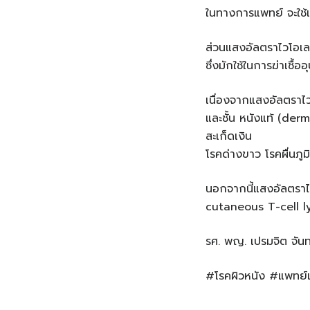
ในทางการแพทย์ จะใช้
ส่วนแสงอัลตราไวโอเลต
ซึ่งมักใช้ในการฆ่าเช
เนื่องจากแสงอัลตราไว
และชั้น หนังแท้ (derm
สะเก็ดเงิน
โรคด่างขาว โรคผื่นภู
นอกจากนี้แสงอัลตราไ
cutaneous T-cell l
รศ. พญ. เปรมจิต จัน
#โรคผิวหนัง #แพทย์เ