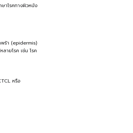
กษาโรคทางผิวหนัง
ำพร้า (epidermis)
ด้หลายโรค เช่น โรค
CTCL หรือ