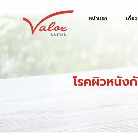
S
k
หน้าแรก
เกี่ย
i
p
t
o
c
o
n
โรคผิวหนังก
t
e
n
t