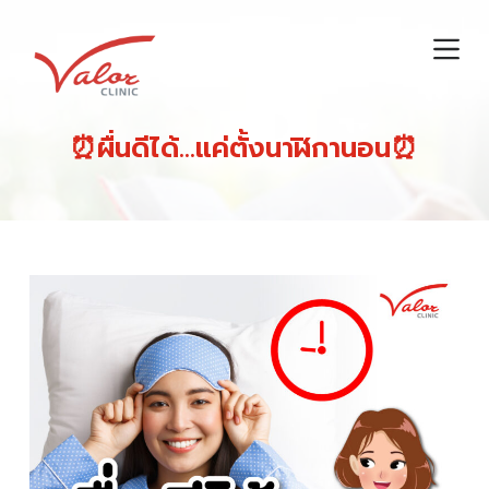
S
k
i
p
t
⏰ผื่นดีได้…แค่ตั้งนาฬิกานอน⏰
o
c
o
n
t
e
n
t