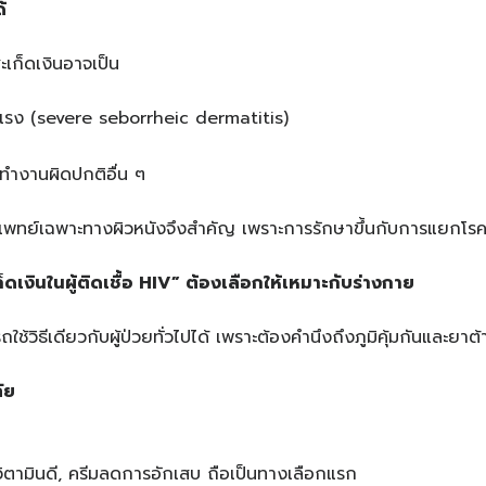
้
สะเก็ดเงินอาจเป็น
ี่รุนแรง (severe seborrheic dermatitis)
ันทำงานผิดปกติอื่น ๆ
ยแพทย์เฉพาะทางผิวหนังจึงสำคัญ เพราะการรักษาขึ้นกับการแยกโรค
ดเงินในผู้ติดเชื้อ HIV” ต้องเลือกให้เหมาะกับร่างกาย
้วิธีเดียวกับผู้ป่วยทั่วไปได้ เพราะต้องคำนึงถึงภูมิคุ้มกันและยาต้านไ
ัย
มวิตามินดี, ครีมลดการอักเสบ ถือเป็นทางเลือกแรก