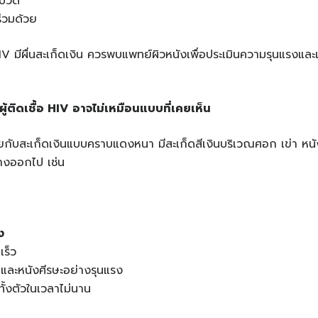
อปวด
่วมด้วย
 HIV มีผื่นสะเก็ดเงิน ควรพบแพทย์ผิวหนังเพื่อประเมินความรุนแรงและเล
ผู้ติดเชื้อ HIV อาจไม่เหมือนแบบที่เคยเห็น
คยกับสะเก็ดเงินแบบคราบแดงหนา มีสะเก็ดสีเงินบริเวณศอก เข่า หนังศี
งออกไป เช่น
ง
เร็ว
าและหนังศีรษะอย่างรุนแรง
ทั้งตัวในเวลาไม่นาน