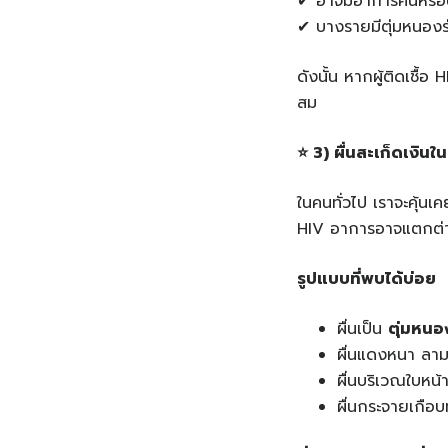
✔ อาจมีอาการคันหรื
✔ บางรายมีตุ่มหนองร
ดังนั้น หากผู้ติดเชื้อ
สม
⭐
3) ผื่นสะเก็ดเงินใน
ในคนทั่วไป เราจะคุ้นเ
HIV อาการอาจแตกต่า
รูปแบบที่พบได้บ่อย
ผื่นเป็น
ตุ่มหนอ
ผื่นแดงหนา ลาม
ผื่นบริเวณใบหน้
ผื่นกระจายเกือบ