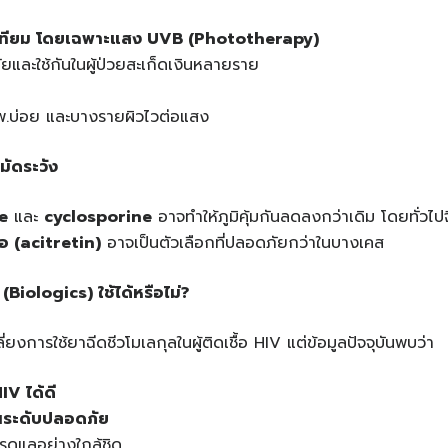
เทียม โดยเฉพาะแสง UVB (Phototherapy)
ัยและใช้กันในผู้ป่วยสะเก็ดเงินหลายราย
รพ.บ่อย และบางรายผิวไวต่อแสง
ะมัดระวัง
e
และ
cyclosporine
อาจทำให้ภูมิคุ้มกันลดลงกว่าเดิม โดยทั่วไปจ
เอ (acitretin)
อาจเป็นตัวเลือกที่ปลอดภัยกว่าในบางเคส
(Biologics) ใช้ได้หรือไม่?
่ยงการใช้ยาฉีดชีวโมเลกุลในผู้ติดเชื้อ HIV แต่ข้อมูลปัจจุบันพบว่า
IV ได้ดี
นระดับปลอดภัย
รดูแลอย่างใกล้ชิด