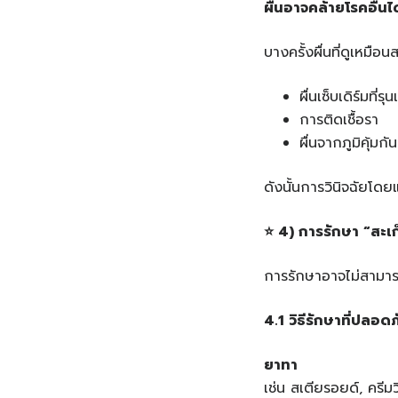
ผื่นอาจคล้ายโรคอื่นได
บางครั้งผื่นที่ดูเหมือน
ผื่นเซ็บเดิร์มท
การติดเชื้อรา
ผื่นจากภูมิคุ้มก
ดังนั้นการวินิจฉัยโด
⭐
4) การรักษา “สะเก็
การรักษาอาจไม่สามารถใช
4.1 วิธีรักษาที่ปลอดภ
ยาทา
เช่น สเตียรอยด์, ครี