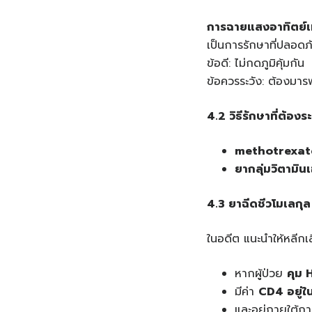
การฉายแสงอาทิตย์
เป็นการรักษาที่ปลอดภ
ข้อดี: ไม่กดภูมิคุ้มกัน
ข้อควรระวัง: ต้องมา
4.2 วิธีรักษาที่ต้องร
methotrexat
ยากลุ่มวิตามิน
4.3 ยาฉีดชีวโมเลกุล 
ในอดีต แนะนำให้หลีกเลี
หากผู้ป่วย
คุม H
มีค่า
CD4 อยู่ใ
และอยู่ภายใต้กา