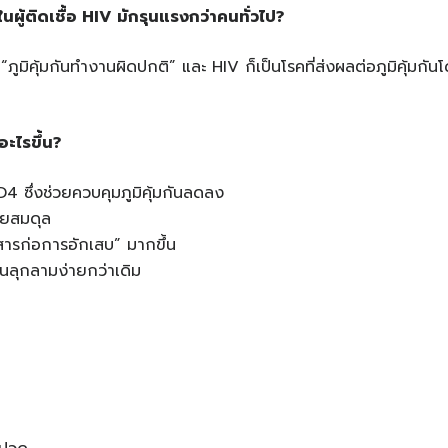
นผู้ติดเชื้อ HIV มักรุนแรงกว่าคนทั่วไป?
“ภูมิคุ้มกันทำงานผิดปกติ” และ HIV ก็เป็นโรคที่ส่งผลต่อภูมิคุ้มกั
อะไรขึ้น?
4 ซึ่งช่วยควบคุมภูมิคุ้มกันลดลง
สียสมดุล
สารก่อการอักเสบ” มากขึ้น
งินลุกลามง่ายกว่าเดิม