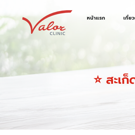
S
k
หน้าแรก
เกี่ย
i
p
t
o
c
o
n
⭐ สะเก็ดเ
t
e
n
t