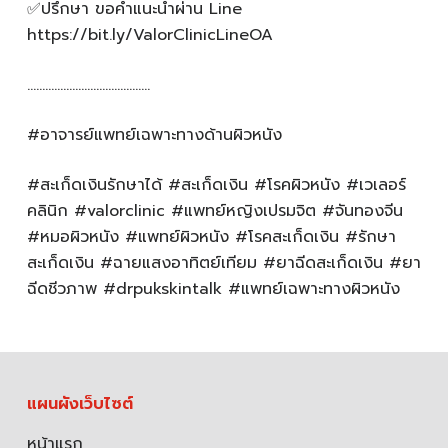
✅ปรึกษา ขอคำแนะนำผ่าน Line
https://bit.ly/ValorClinicLineOA
…………………………………..
#อาจารย์แพทย์เฉพาะทางด้านผิวหนัง
#สะเก็ดเงินรักษาได้ #สะเก็ดเงิน #โรคผิวหนัง #เวเลอร์
คลินิก #valorclinic #แพทย์หญิงเปรมจิต #จันทองจีน
#หมอผิวหนัง #แพทย์ผิวหนัง #โรคสะเก็ดเงิน #รักษา
สะเก็ดเงิน #ฉายแสงอาทิตย์เทียม #ยาฉีดสะเก็ดเงิน #ยา
ฉีดชีวภาพ #drpukskintalk #แพทย์เฉพาะทางผิวหนัง
แผนผังเว็บไซต์
หน้าแรก