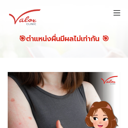
S
k
i
p
t
🎯ตำแหน่งผื่นมีผลไม่เท่ากัน 🎯
o
c
o
n
t
e
n
t