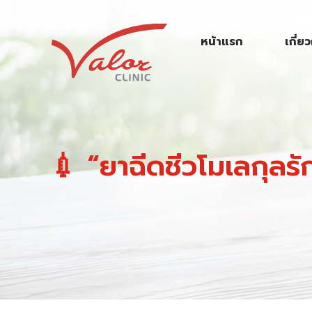
S
k
หน้าแรก
เกี่ย
i
p
t
o
c
o
💉 “ยาฉีดชีวโมเลกุลรัก
n
t
e
n
t