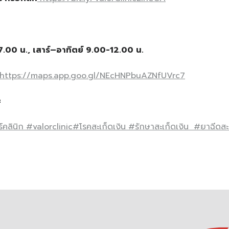
17.00
น
.
,
เสาร์
–
อาทิตย์
9.00-12.00
น
.
https://maps.app.goo.gl/NEcHNPbuAZNfUVrc7
=
์คลินิก
#valorclinic
#โรคสะเก็ดเงิน
#รักษาสะเก็ดเงิน
#ยาฉีดสะเ