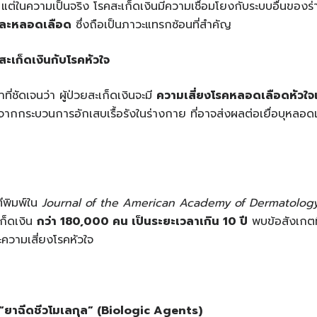
ต่ในความเป็นจริง โรคสะเก็ดเงินมีความเชื่อมโยงกับระบบอื่นของ
จและหลอดเลือด
ซึ่งถือเป็นภาวะแทรกซ้อนที่สำคัญ
สะเก็ดเงินกับโรคหัวใจ
ี่ชัดเจนว่า ผู้ป่วยสะเก็ดเงินจะมี
ความเสี่ยงโรคหลอดเลือดหัวใ
งจากกระบวนการอักเสบเรื้อรังในร่างกาย ที่อาจส่งผลต่อเยื่อบุหลอ
ตีพิมพ์ใน
Journal of the American Academy of Dermatolog
เก็ดเงิน
กว่า
180,000
คน
เป็นระยะเวลาเกิน
10
ปี
พบข้อสังเกตที
ะความเสี่ยงโรคหัวใจ
“
ยาฉีดชีวโมเลกุล
”
(
Biologic Agents)