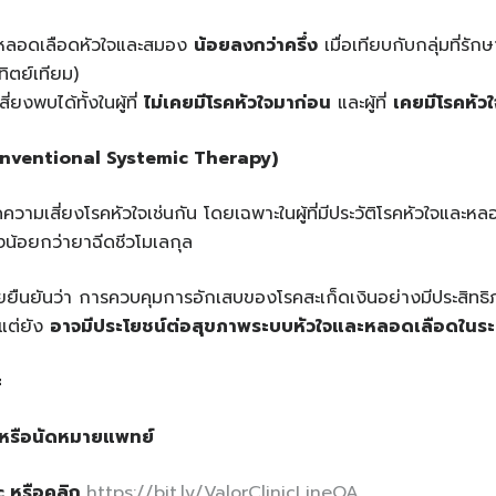
คหลอดเลือดหัวใจและสมอง
น้อยลงกว่าครึ่ง
เมื่อเทียบกับกลุ่มที่ร
ตย์เทียม)
ยงพบได้ทั้งในผู้ที่
ไม่เคยมีโรคหัวใจมาก่อน
และผู้ที่
เคยมีโรคหัวใ
nventional Systemic Therapy)
ความเสี่ยงโรคหัวใจเช่นกัน โดยเฉพาะในผู้ที่มีประวัติโรคหัวใจและห
น้อยกว่ายาฉีดชีวโมเลกุล
่วยยืนยันว่า การควบคุมการอักเสบของโรคสะเก็ดเงินอย่างมีประสิทธิ
แต่ยัง
อาจมีประโยชน์ต่อสุขภาพระบบหัวใจและหลอดเลือดในร
=
หรือนัดหมายแพทย์
ic
หรือคลิก
https://bit.ly/ValorClinicLineOA