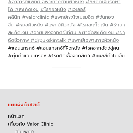
#อาจารย์แพทย์เฉพาะทางด้านผิวหนัง
#สะเก็ดเงินรักษา
ได้
#สะเก็ดเงิน
#โรคผิวหนัง
#เวเลอร์
คลินิก
#valorclinic
#แพทย์หญิงเปรมจิต
#จันทอง
จีน
#หมอผิวหนัง
#แพทย์ผิวหนัง
#โรคสะเก็ดเงิน
#รักษา
สะเก็ดเงิน
#ฉายแสงอาทิตย์เทียม
#ยาฉีดสะเก็ดเงิน
#ยา
ฉีดชีวภาพ
#drpukskintalk
#แพทย์เฉพาะทางผิวหนัง
#แอนแทรกซ์ #แอนแทรกซ์ที่ผิวหนัง #โรคจากสัตว์สู่คน
#ตุ่มดำแอนแทรกซ์ #โรคติดเชื้อจากสัตว์ #แผลสีดำไม่เจ็บ
แผนผังเว็บไซต์
หน้าแรก
เกี่ยวกับ Valor Clinic
ทีมแพทย์