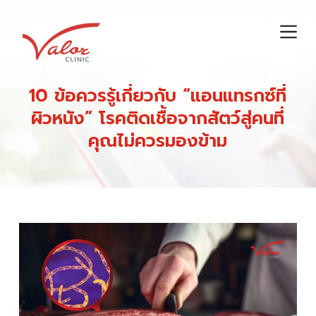
S
k
i
p
t
10 ข้อควรรู้เกี่ยวกับ “แอนแทรกซ์ที่
o
ผิวหนัง” โรคติดเชื้อจากสัตว์สู่คนที่
c
คุณไม่ควรมองข้าม
o
n
t
e
n
t