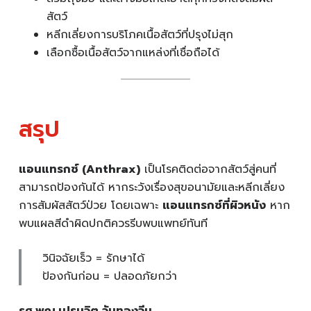
สัตว์
หลีกเลี่ยงการบริโภคเนื้อสัตว์ที่ปรุงไม่สุก
เลือกซื้อเนื้อสัตว์จากแหล่งที่เชื่อถือได้
สรุป
แอนแทรกซ์ (Anthrax)
เป็นโรคติดต่อจากสัตว์สู่คนที่
สามารถป้องกันได้ หากระวังเรื่องสุขอนามัยและหลีกเลี่ยง
การสัมผัสสัตว์ป่วย โดยเฉพาะ
แอนแทรกซ์ที่ผิวหนัง
หาก
พบแผลสีดำผิดปกติควรรีบพบแพทย์ทันที
วินิจฉัยเร็ว = รักษาได้
ป้องกันก่อน = ปลอดภัยกว่า
รศ.พญ.เปรมจิต จันทองจีน