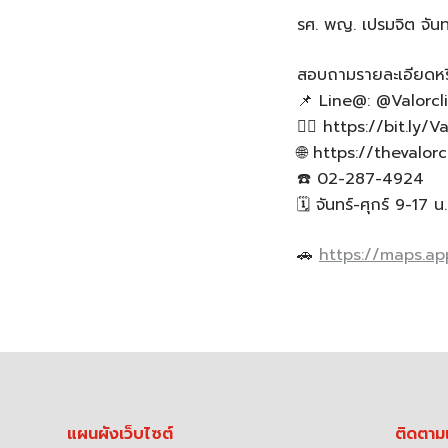
รศ. พญ. เปรมจิต จัน
สอบถามรายละเอียดหร
📌 Line@: @Valorcli
👉🏻 https://bit.ly/
🌐 https://thevalorc
☎️ 02-287-4924
🗓️ จันทร์-ศุกร์ 9-17 น
🚗
https://maps.a
แผนผังเว็บไซต์
ติดตาม