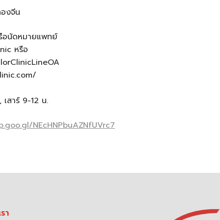
ทองจีน
ือนัดหมายแพทย์
nic หรือ
ValorClinicLineOA
linic.com/
., เสาร์ 9-12 น.
pp.goo.gl/NEcHNPbuAZNfUVrc7
เรา