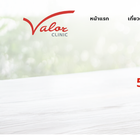
S
k
หน้าแรก
เกี่ย
i
p
t
o
c
o
n
t
e
n
t