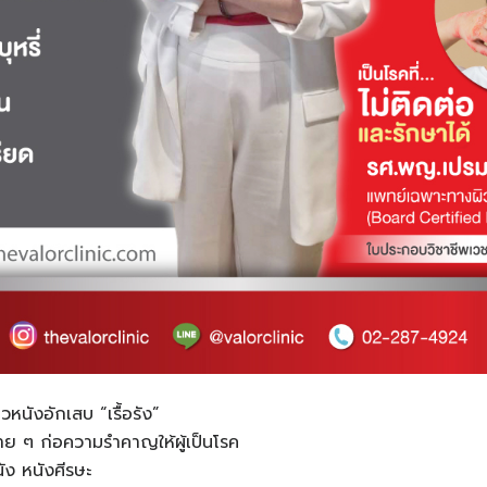
ิวหนังอักเสบ “เรื้อรัง”
 หาย ๆ ก่อความรำคาญให้ผู้เป็นโรค
นัง หนังศีรษะ