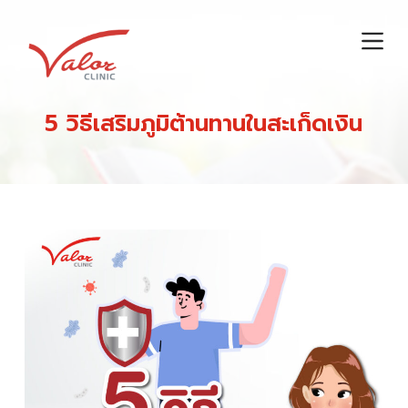
S
k
i
p
t
5 วิธีเสริมภูมิต้านทานในสะเก็ดเงิน
o
c
o
n
t
e
n
t