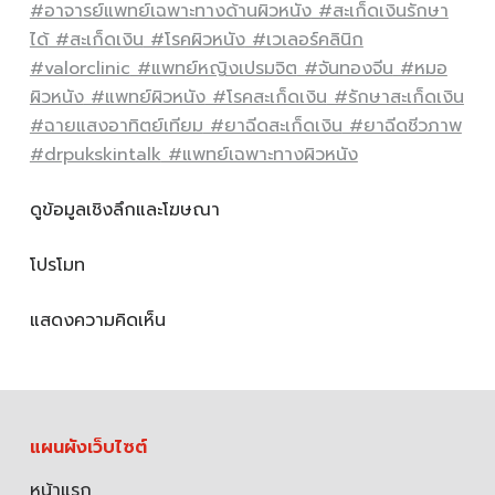
#อาจารย์แพทย์เฉพาะทางด้านผิวหนัง
#สะเก็ดเงินรักษา
ได้
#สะเก็ดเงิน
#โรคผิวหนัง
#เวเลอร์คลินิก
#valorclinic
#แพทย์หญิงเปรมจิต
#จันทองจีน
#หมอ
ผิวหนัง
#แพทย์ผิวหนัง
#โรคสะเก็ดเงิน
#รักษาสะเก็ดเงิน
#ฉายแสงอาทิตย์เทียม
#ยาฉีดสะเก็ดเงิน
#ยาฉีดชีวภาพ
#drpukskintalk
#แพทย์เฉพาะทางผิวหนัง
ดูข้อมูลเชิงลึกและโฆษณา
โปรโมท
แสดงความคิดเห็น
แผนผังเว็บไซต์
หน้าแรก