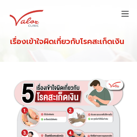
S
k
i
p
t
เรื่องเข้าใจผิดเกี่ยวกับโรคสะเก็ดเงิน
o
c
o
n
t
e
n
t