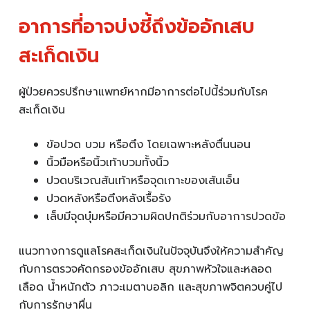
อาการที่อาจบ่งชี้ถึงข้ออักเสบ
สะเก็ดเงิน
ผู้ป่วยควรปรึกษาแพทย์หากมีอาการต่อไปนี้ร่วมกับโรค
สะเก็ดเงิน
ข้อปวด บวม หรือตึง โดยเฉพาะหลังตื่นนอน
นิ้วมือหรือนิ้วเท้าบวมทั้งนิ้ว
ปวดบริเวณส้นเท้าหรือจุดเกาะของเส้นเอ็น
ปวดหลังหรือตึงหลังเรื้อรัง
เล็บมีจุดบุ๋มหรือมีความผิดปกติร่วมกับอาการปวดข้อ
แนวทางการดูแลโรคสะเก็ดเงินในปัจจุบันจึงให้ความสำคัญ
กับการตรวจคัดกรองข้ออักเสบ สุขภาพหัวใจและหลอด
เลือด น้ำหนักตัว ภาวะเมตาบอลิก และสุขภาพจิตควบคู่ไป
กับการรักษาผื่น