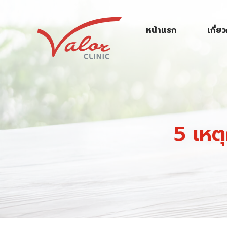
S
k
หน้าแรก
เกี่ย
i
p
t
o
c
o
n
5 เหตุ
t
e
n
t