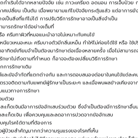
รถกำเริบได้จากหลายปัจจัย เช่น ภาวะเครียด อดนอน การเจ็บป่วย 
ศเปลี่ยน เป็นต้น เมื่อพยายามแก้ไขปัจจัยกระตุ้นแล้ว แต่อาการยังไ
ป็นสิ่งที่แก้ไม่ได้ การปรับวิธีการรักษาอาจเป็นสิ่งจำเป็น
สามารถรักษาได้อย่างเต็มที่
ือ ครีมทาผิวที่หมอแนะนำอาจไม่เหมาะกับคนไข้
เหนียวเหนอะหนะ ครีมบางตัวมีกลิ่นเหม็น ทำให้ไม่ค่อยได้ใช้ หรือ ใช
าทิตย์เทียมจำเป็นต้องมารักษาต่อเนื่องหลายครั้ง เมื่อไม่สามารถจ
ักษาไม่ถึงตามที่กำหนด ก็อาจจะต้องเปลี่ยนวิธีการรักษา
ากการรักษาเดิม
ดีและข้อจำกัดที่แตกต่างกัน และการตอบสนองต่อยาในคนไข้แต่ละคนก
รตรวจติดตามกับแพทย์ผู้รักษาเป็นระยะๆ และเมื่อพบผลข้างเคียงจา
รับแนวทางการรักษา
ร่วมด้วย
ะเก็ดเงินมีอาการข้ออักเสบร่วมด้วย ซึ่งจำเป็นต้องมีการรักษาอื
ดสะเก็ดเงิน เพื่อควบคุมและลดอาการปวดจากข้ออักเสบ
บคุมโรคได้ตามที่ต้องการ
ผู้ป่วยสำคัญมากกว่าความรุนแรงของโรคที่เห็น