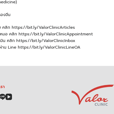
edicine)
ทองจีน
ม คลิก https://bit.ly/ValorClinicArticles
หมอ คลิก https://bit.ly/ValorClinicAppointment
น คลิก https://bit.ly/ValorClinicInbox
าน Line https://bit.ly/ValorClinicLineOA
เรา