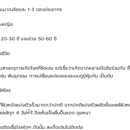
ประมาณร้อยละ 1-3 ของประชากร
ละหญิง
 20-30 ปี และช่วง 50-60 ปี
นชีวิต
บสาเหตุการเกิดโรคที่ชัดเจน แต่เชื่อว่าเกิดจากหลายปัจจัยร่วมกัน ซึ่งม
เช่น พันธุกรรม การเปลี่ยนแปลงของระบบภูมิคุ้มกัน เป็นต้น
คให้ใคร
ที่ผิวหนังแบ่งตัวเร็วมากกว่าปกติ จากปกติแบ่งตัวผลัดชั้นเซลล์ผิวห
ซลล์ทุก 4 วัน
จึงเห็นเป็นผื่นปื้นแดง ขุยหนา
ารติดเชื้อโรคใดๆ ดังนั้น สะเก็ดเงินไม่ติดต่อ