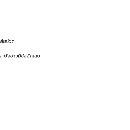
สียชีวิต
ละยังอาจมีข้ออักเสบ