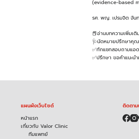
(evidence-based m
รศ. พญ. เปรมจิต จัน
📕อ่านบทความเพิ่มเติ
🩺นัดหมายปรึกษาคุณ
✅ทักแชทสอบถามแอดมิ
✅ปรึกษา ขอคำแนะนำผ่
แผนผังเว็บไซต์
ติดตาม
หน้าแรก
เกี่ยวกับ Valor Clinic
ทีมแพทย์