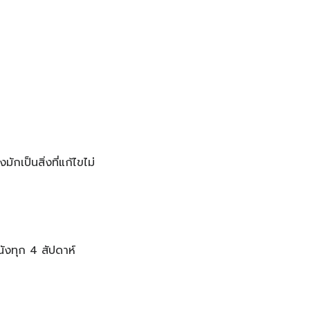
ักเป็นสิ่งที่แก้ไขไม่
นังทุก 4 สัปดาห์