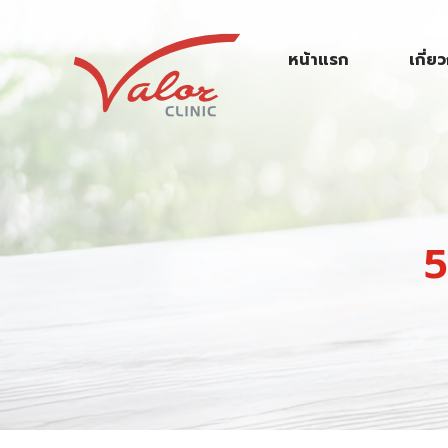
S
k
หน้าแรก
เกี่ย
i
p
t
o
c
o
n
5
t
e
n
t